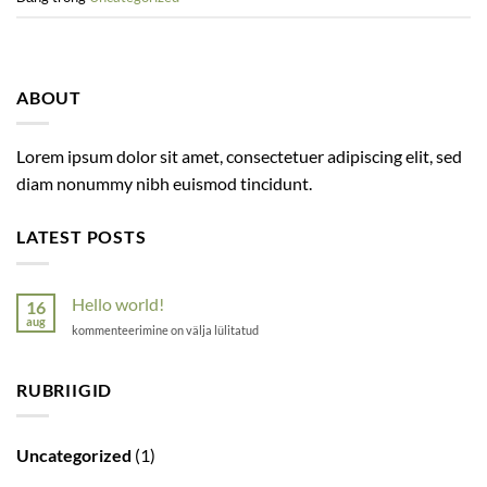
ABOUT
Lorem ipsum dolor sit amet, consectetuer adipiscing elit, sed
diam nonummy nibh euismod tincidunt.
LATEST POSTS
Hello world!
16
aug
Hello
kommenteerimine on välja lülitatud
world!
RUBRIIGID
Uncategorized
(1)