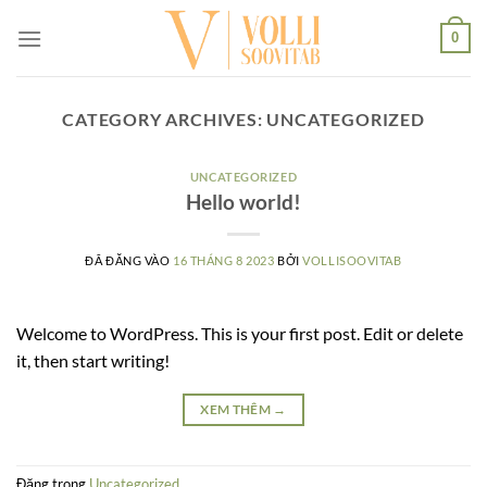
Skip
0
to
content
CATEGORY ARCHIVES:
UNCATEGORIZED
UNCATEGORIZED
Hello world!
ĐÃ ĐĂNG VÀO
16 THÁNG 8 2023
BỞI
VOLLISOOVITAB
Welcome to WordPress. This is your first post. Edit or delete
it, then start writing!
XEM THÊM
→
Đăng trong
Uncategorized