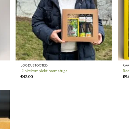
LOODUSTOOTED
RA
Kinkekomplekt raamatuga
Raa
€
42.00
€
9.