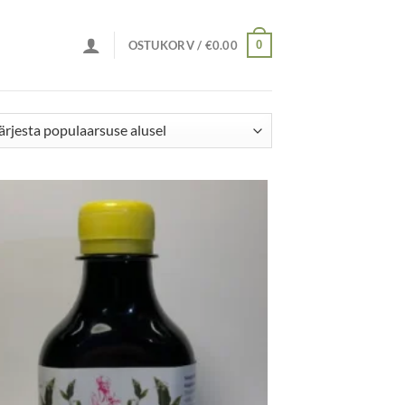
0
OSTUKORV /
€
0.00