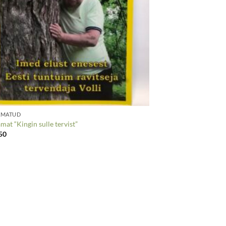
AMATUD
mat “Kingin sulle tervist”
50