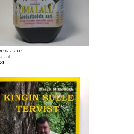
ODUSTOOTED
 laul
90