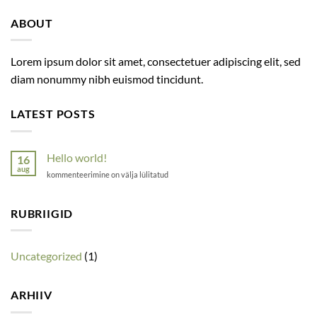
ABOUT
Lorem ipsum dolor sit amet, consectetuer adipiscing elit, sed
diam nonummy nibh euismod tincidunt.
LATEST POSTS
Hello world!
16
aug
Hello
kommenteerimine on välja lülitatud
world!
RUBRIIGID
Uncategorized
(1)
ARHIIV