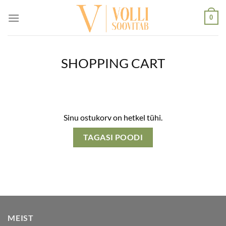
Skip
0
to
content
SHOPPING CART
Sinu ostukorv on hetkel tühi.
TAGASI POODI
MEIST