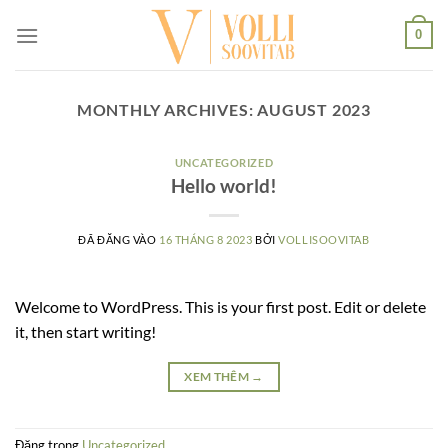
Skip
0
to
content
MONTHLY ARCHIVES:
AUGUST 2023
UNCATEGORIZED
Hello world!
ĐÃ ĐĂNG VÀO
16 THÁNG 8 2023
BỞI
VOLLISOOVITAB
Welcome to WordPress. This is your first post. Edit or delete
it, then start writing!
XEM THÊM
→
Đăng trong
Uncategorized