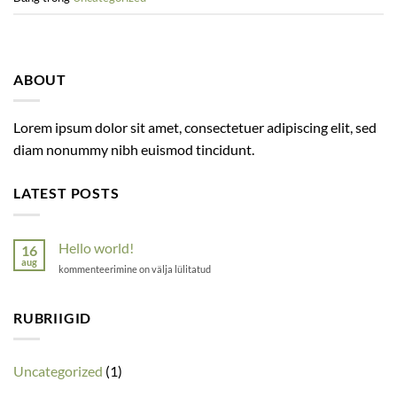
ABOUT
Lorem ipsum dolor sit amet, consectetuer adipiscing elit, sed
diam nonummy nibh euismod tincidunt.
LATEST POSTS
Hello world!
16
aug
Hello
kommenteerimine on välja lülitatud
world!
RUBRIIGID
Uncategorized
(1)