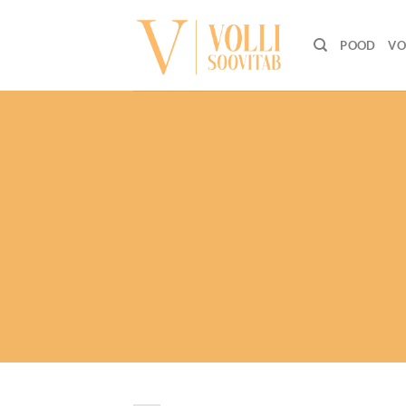
Skip
to
POOD
VO
content