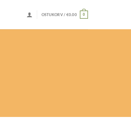
0
OSTUKORV /
€
0.00