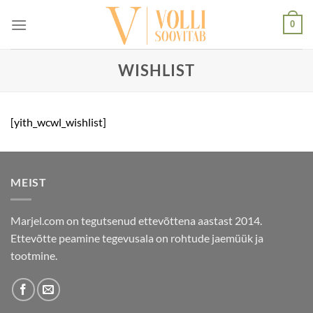
Skip
0
to
content
WISHLIST
[yith_wcwl_wishlist]
MEIST
Marjel.com on tegutsenud ettevõttena aastast 2014.
Ettevõtte peamine tegevusala on rohtude jaemüük ja
tootmine.