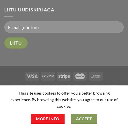
LIITU UUDISKIRJAGA
MÜÜGIKOHAD
BLOG
KONTAKT
PRIVAATSUSTINGIMUSED
This site uses cookies to offer you a better browsing
vollisoovitab@gmail.com
experience. By browsing this website, you agree to our use of
tel: +372 5589281
cookies.
Marjel.com OÜ
MORE INFO
ACCEPT