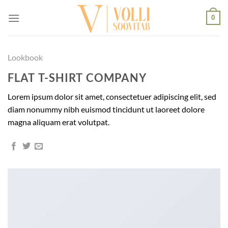
Skip
0
to
content
Lookbook
FLAT T-SHIRT COMPANY
Lorem ipsum dolor sit amet, consectetuer adipiscing elit, sed
diam nonummy nibh euismod tincidunt ut laoreet dolore
magna aliquam erat volutpat.